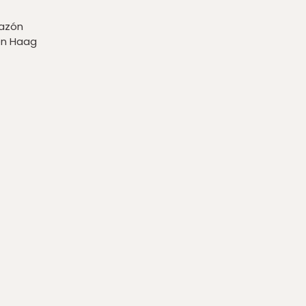
razón
en Haag